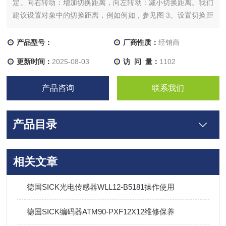
定。向右转动：增加切换距离，向左转动：减小切换距离。我们
建议设置对象中的切换距离，例如例如，参见图 3。设置切换距
离后，将物体从光路中移开，背景被隐藏。数字输出发生变化。
带示教按钮的传感器：按下示教按钮即可设置开关距离。请勿用
产品型号：
厂商性质：
经销商
尖锐物体按下示教按钮。
更新时间：
2025-08-03
访 问 量：
1102
产品咨询
联系我们
产品目录
相关文章
德国SICK光电传感器WLL12-B5181操作使用
德国SICK编码器ATM90-PXF12X12维修保养