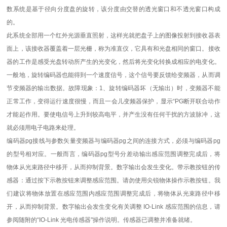
数系统是基于径向分度盘的旋转，该分度由交替的透光窗口和不透光窗口构成
的。
此系统全部用一个红外光源垂直照射，这样光就把盘子上的图像投射到接收器表
面上，该接收器覆盖着一层光栅，称为准直仪，它具有和光盘相同的窗口。接收
器的工作是感受光盘转动所产生的光变化，然后将光变化转换成相应的电变化。
一般地，旋转编码器也能得到一个速度信号，这个信号要反馈给变频器，从而调
节变频器的输出数据。故障现象：1、旋转编码器坏（无输出）时，变频器不能
正常工作，变得运行速度很慢，而且一会儿变频器保护，显示“PG断开联合动作
才能起作用。要使电信号上升到较高电平，并产生没有任何干扰的方波脉冲，这
就必须用电子电路来处理。
编码器pg接线与参数矢量变频器与编码器pg之间的连接方式，必须与编码器pg
的型号相对应。一般而言，编码器pg型号分差动输出感应范围调整完成后，将
物体从光束路径中移开，从而抑制背景。数字输出会发生变化。带示教按钮的传
感器：通过按下示教按钮来调整感应范围。请勿使用尖锐物体操作示教按钮。我
们建议将物体放置在感应范围内感应范围调整完成后，将物体从光束路径中移
开，从而抑制背景。数字输出会发生变化有关调整 IO-Link 感应范围的信息，请
参阅随附的“IO-Link 光电传感器"操作说明。传感器已调整并准备就绪。