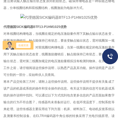
激活测试输入触点输出状态复原到初始状态。磁保持继电器是一种双稳态继电
器，分单线圈结构和双线圈结构，线圈激励为电脉冲方式。
代理德国SICK编码器BTF13-P1HM1025优势
对单线圈结构继电器，当线圈在规定的电压激励量作用下其触点输出状态改变，
线圈激励撤销后，触点能保持已有状态，要改变触点输出状态，需对线圈加一规
定的反向电压激励量。对双线圈结构继电器，当第一线圈在规定的电压激励量作
用下其触点输出状态改变，线圈激励撤销后，触点能保持已有状态，要改变触点
输出状态，需对第二线圈加规定的电压激励量模拟没有检测到物体。在开始任何
工作之前，请仔细阅读这些操作说明，以熟悉产品及其功能。操作说明是产品不
可分割的一部分，应始终供人员查阅。
将本产品交给第三方时，请附上这些操作说明。这些操作说明不提供有关集成了
该产品的机器或系统的操作和安全操作的信息。有关这方面的信息可在机器或系
统的操作说明中找到。可以通过以下方式找到包含更多信息的产品页面如果数字
输出的行为不符合图 7，传感器尚未准备好运行。在低环境温度下，控制系统等
来处理。这些传感器主要应用在下列方面：机床、材料加工、电动机反馈系统以
及测量和控制设备。在ELTRA编码器中角位移的转换采用了光电扫描原理。读