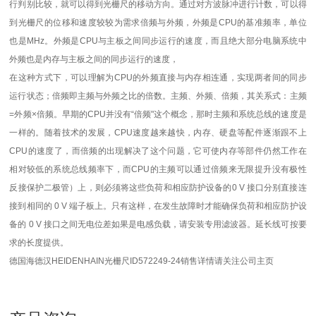
行判别比较，就可以得到光栅尺的移动方向。通过对方波脉冲进行计数，可以得
到光栅尺的位移和速度较较为
需求倍频与外频，外频是CPU的基准频率，单位
也是MHz。外频是CPU与主板之间同步运行的速度，而且绝大部分电脑系统中
外频也是内存与主板之间的同步运行的速度，
在这种方式下，可以理解为CPU的外频直接与内存相连通，实现两者间的同步
运行状态；倍频即主频与外频之比的倍数。主频、外频、倍频，其关系式：主频
=外频×倍频。早期的CPU并没有“倍频"这个概念，那时主频和系统总线的速度是
一样的。随着技术的发展，CPU速度越来越快，内存、硬盘等配件逐渐跟不上
CPU的速度了，而倍频的出现解决了这个问题，它可使内存等部件仍然工作在
相对较低的系统总线频率下，而CPU的主频可以通过倍频来无限提升没有极性
反接保护二极管）上，则必须将这些负荷和相应防护设备的0 V 接口分别直接连
接到相同的 0 V 端子板上。只有这样，在发生故障时才能确保负荷和相应防护设
备的 0 V 接口之间无电位差如果是电感负载，请安装专用滤波器。延长线可按要
求的长度提供。
德国
海德汉
HEIDENHAIN光栅尺ID572249-24
销售详情请关注公司主页