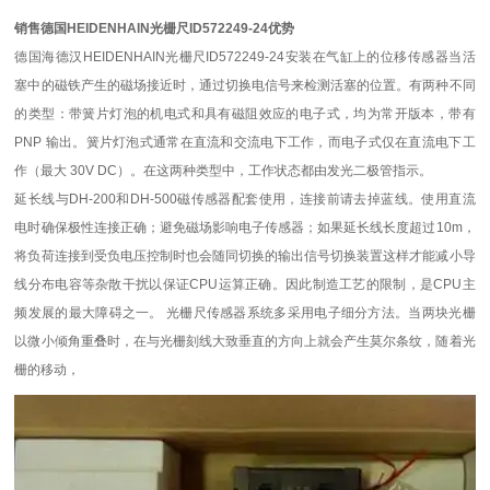
销售德国HEIDENHAIN光栅尺ID572249-24优势
德国海德汉HEIDENHAIN光栅尺ID572249-24安装在气缸上的位移传感器当活
塞中的磁铁产生的磁场接近时，通过切换电信号来检测活塞的位置。有两种不同
的类型：带簧片灯泡的机电式和具有磁阻效应的电子式，均为常开版本，带有
PNP 输出。簧片灯泡式通常在直流和交流电下工作，而电子式仅在直流电下工
作（最大 30V DC）。在这两种类型中，工作状态都由发光二极管指示。
延长线与DH-200和DH-500磁传感器配套使用，连接前请去掉蓝线。使用直流
电时
确保极性连接正确；避免磁场影响电子传感器；如果延长线长度超过10m，
将负荷连接到受负电压控制时也会随同切换的输出信号切换装置这样才能减小导
线分布电容等杂散干扰以保证CPU运算正确。因此制造工艺的限制，是CPU主
频发展的最大障碍之一。 光栅尺传感器系统多采用电子细分方法。当两块光栅
以微小倾角重叠时，在与光栅刻线大致垂直的方向上就会产生莫尔条纹，随着光
栅的移动，