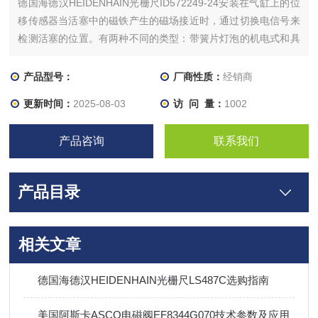
德国海德汉HEIDENHAIN光栅尺ID572249-24安装在气缸上的位
移传感器当活塞中的磁铁产生的磁场接近时，通过切换电信号来
检测活塞的位置。有两种不同的类型：带簧片灯泡的机电式和具
有磁阻效应的电子式，均为常开版本，带有 PNP 输出。簧片灯
泡式通常在直流和交流电下工作，而电子式仅在直流电下工作
产品型号：
厂商性质：
经销商
（最大 30V DC）。
更新时间：
2025-08-03
访 问 量：
1002
产品咨询
联系我们
产品目录
相关文章
德国海德汉HEIDENHAIN光栅尺LS487C选购指南
美国阿斯卡ASCO电磁阀EF8344G070技术参数及应用