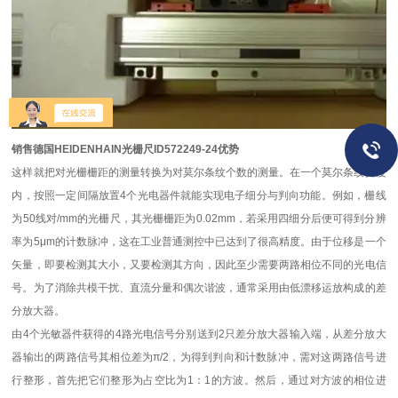
销售德国HEIDENHAIN光栅尺ID572249-24优势
这样就把对光栅栅距的测量转换为对莫尔条纹个数的测量。在一个莫尔条纹宽度
内，按照一定间隔放置4个光电器件就能实现电子细分与判向功能。例如，栅线
为50线对/mm的光栅尺，其光栅栅距为0.02mm，若采用四细分后便可得到分辨
率为5μm的计数脉冲，这在工业普通测控中已达到了很高精度。由于位移是一个
矢量，即要检测其大小，又要检测其方向，因此至少需要两路相位不同的光电信
号。为了消除共模干扰、直流分量和偶次谐波，通常采用由低漂移运放构成的差
分放大器。
由4个光敏器件获得的4路光电信号分别送到2只差分放大器输入端，从差分放大
器输出的两路信号其相位差为π/2，为得到判向和计数脉冲，需对这两路信号进
行整形，首先把它们整形为占空比为1：1的方波。然后，通过对方波的相位进