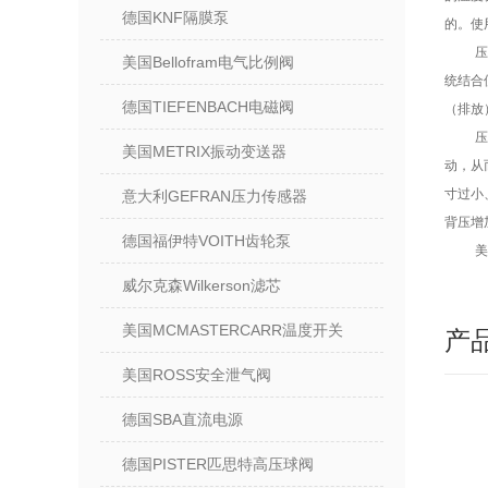
德国KNF隔膜泵
的。使
美国Bellofram电气比例阀
统结合
德国TIEFENBACH电磁阀
（排放
美国METRIX振动变送器
动，从
寸过小
意大利GEFRAN压力传感器
背压增
德国福伊特VOITH齿轮泵
美
威尔克森Wilkerson滤芯
美国MCMASTERCARR温度开关
产
美国ROSS安全泄气阀
德国SBA直流电源
德国PISTER匹思特高压球阀