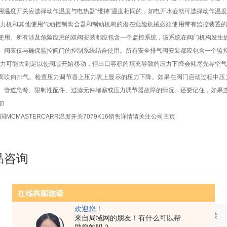
用温度开关应选择动作温度与电热器“维持"温度相同的，如电开水壶就可选择动作温度
压力机和其他使用气动控制离合器和制动机构的潜在危险机械必须使用带有监控装置
使用。所有涉及危险应用的双阀安装都应包含一个监控系统，该系统在阀门机构发生故
）阀应仅与确保监控阀门的控制系统结合使用。所有安全排气阀安装都应包含一个监
压力可能大到足以使阀芯开始移动，但出口容积的填充导致的压力下降会耗尽先导空
而吹向排气。检查压力调节器上压力表上显示的压力下降。如果在阀门启动过程中压力
、管道急弯、限制性配件、过滤元件堵塞或压力调节器故障的情况。还要记住，如果
加
国MCMASTERCARR温度开关7079K16销售详情请关注公司主页
品咨询
欢迎您！
产品：
来自局域网的朋友！有什么可以帮