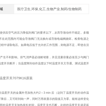
域
医疗卫生,环保,化工,生物产业,制药/生物制药
可能会使供应空气的压力降低到阀门的要求以下，从而导致动作不稳定。多额
电压不在此范围内可能会导致阀门无法换向或导致电磁阀烧坏。检查电源之
过程中读取电压。如果电压低于允许的工作范围，则电源不足，即使在没
作产生不利影响。排气消声器必须耐堵塞，并且流量容量必须至少与阀门
温度开关断开；当温度降到动作温度以下时温度开关又导通。测试温度开
温度开关的金属外壳加热大约2～3 min 后（达到了温度开关的动作温
下降后，又可听到响一声，同时万用表显示的阻值又为零。能有这样变化
而给温度开关加热很长时间，温度开关也不断，这样的温度开关就是坏