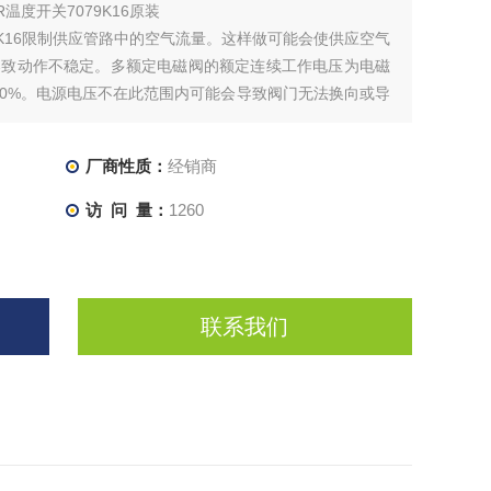
R温度开关7079K16原装
079K16限制供应管路中的空气流量。这样做可能会使供应空气
导致动作不稳定。多额定电磁阀的额定连续工作电压为电磁
 110%。电源电压不在此范围内可能会导致阀门无法换向或导
并排出阀门的空气供应。
厂商性质：
经销商
访 问 量：
1260
联系我们