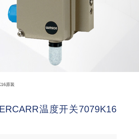
K16原装
RCARR温度开关7079K16