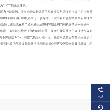
为100℃的温度开关。
的压力控制双阀。没有自带监控装置的双阀应仅与确保监控阀门的控制系
障时可阻止阀门和机器的进一步操作。2.没有自带监控装置的安全排气
控系统，该系统在阀门机构发生故障时可阻止阀门和机器的进一步操作。
气供应。这可能会导致主阀颤动或振荡，或者可能只是使主阀保持部分启
下降超过 10%，则空气供应可能不足。检查系统是否存在供应管线尺
连接到电路的气动设备数量超过压缩机操作程序受污染会导致流量减少和
电话