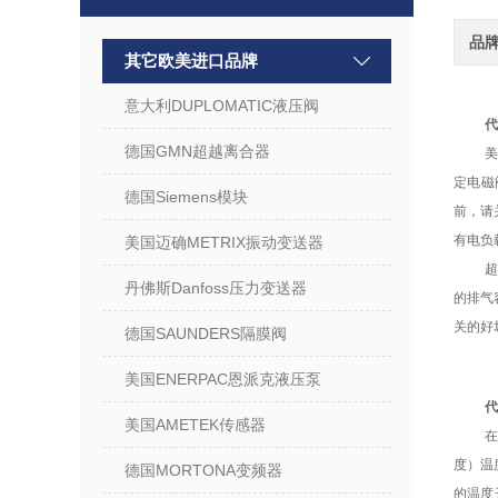
品
其它欧美进口品牌
意大利DUPLOMATIC液压阀
代
德国GMN超越离合器
美
定电磁
德国Siemens模块
前，请
有电负
美国迈确METRIX振动变送器
丹佛斯Danfoss压力变送器
的排气
关的好
德国SAUNDERS隔膜阀
美国ENERPAC恩派克液压泵
代
美国AMETEK传感器
在
度）温
德国MORTONA变频器
的温度