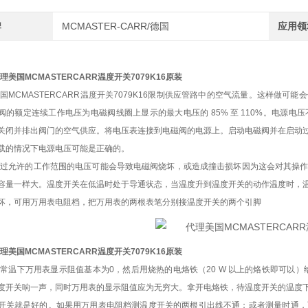
牌
MCMASTER-CARR/德国
应用领
理美国MCMASTERCARR温度开关7079K16原装
国MCMASTERCARR温度开关7079K16限制供应管路中的空气流量。这样做
阀的额定连续工作电压为电磁阀线圈上显示的最大电压的 85% 至 110%。电源
关闭并排出阀门的空气供应。将电压表连接到电磁阀的电源上。启动电磁阀并在启动
载的情况下电源电压可能是正确的。
超过允许的工作范围的电压可能会导致电磁阀烧坏，或造成撞击损坏因为这会对其操
容量一样大。温度开关在低温时处于导通状态，当温度升到温度开关的动作温度时，
坏，可用万用表电阻档，把万用表的两根表笔分别接温度开关的两个引脚
理美国MCMASTERCARR温度开关7079K16原装
常温下万用表显示阻值基本为0，然后用烧热的电烙铁（20 W 以上的烙铁即可以）给
度开关响一声，同时万用表的显示阻值应为无穷大。拿开电烙铁，待温度开关的温度
开关就是好的。如果用万用表电阻档测温度开关的两根引出线不通；或者测量时通，