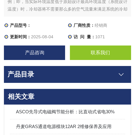
例；即，当实际环境温度低于原始设计最高环境温度（系统设计
温度）时，冷却器将不需要那么多的空气流量来满足系统的冷却
需求。因此，风扇功率要求将小于调整压力限制器设置，使其等
于正向设计压力加上 20 bar（以考虑冷却系统内的部件间差
产品型号：
厂商性质：
经销商
异），用于正向旋转。对于反向旋转，
更新时间：
2025-08-04
访 问 量：
1071
产品咨询
联系我们
产品目录
相关文章
ASCO先导式电磁阀节能分析：比直动式省电30%
丹麦GRAS通道电源模块12AR 2维修保养及应用