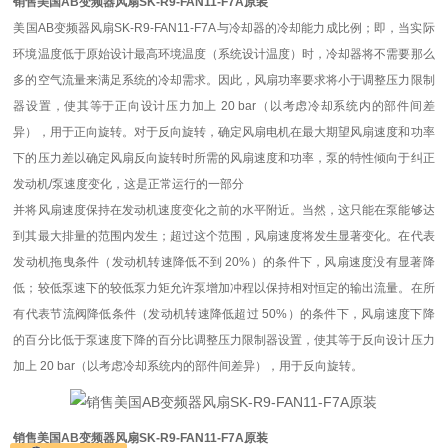
销售美国AB变频器风扇SK-R9-FAN11-F7A原装
美国AB变频器风扇SK-R9-FAN11-F7A与冷却器的冷却能力成比例；即，当实际
环境温度低于原始设计最高环境温度（系统设计温度）时，冷却器将不需要那么
多的空气流量来满足系统的冷却需求。因此，风扇功率要求将小于调整压力限制
器设置，使其等于正向设计压力加上 20 bar（以考虑冷却系统内的部件间差
异），用于正向旋转。对于反向旋转，确定风扇电机在最大期望风扇速度和功率
下的压力差以确定风扇反向旋转时所需的风扇速度和功率，泵的特性倾向于纠正
发动机/泵速度变化，这是正常运行的一部分
并将风扇速度保持在发动机速度变化之前的水平附近。当然，这只能在泵能够达
到其最大排量的范围内发生；超过这个范围，风扇速度将发生显著变化。在代表
发动机拖曳条件（发动机转速降低不到 20%）的条件下，风扇速度没有显著降
低；较低泵速下的较低泵力矩允许泵增加冲程以保持相对恒定的输出流量。在所
有代表节流阀降低条件（发动机转速降低超过 50%）的条件下，风扇速度下降
的百分比低于泵速度下降的百分比调整压力限制器设置，使其等于反向设计压力
加上 20 bar（以考虑冷却系统内的部件间差异），用于反向旋转。
销售美国AB变频器风扇SK-R9-FAN11-F7A原装