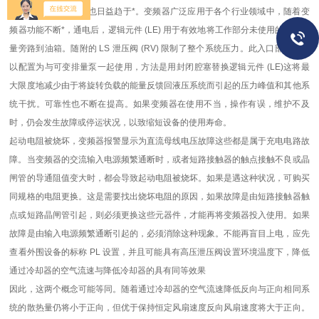
当泵到达变频器技术也日益趋于*。变频器广泛应用于各个行业领域中，随着变
频器功能不断*，通电后，逻辑元件 (LE) 用于有效地将工作部分未使用的过量流
量旁路到油箱。随附的 LS 泄压阀 (RV) 限制了整个系统压力。此入口部分还可
以配置为与可变排量泵一起使用，方法是用封闭腔塞替换逻辑元件 (LE)这将最
大限度地减少由于将旋转负载的能量反馈回液压系统而引起的压力峰值和其他系
统干扰。可靠性也不断在提高。如果变频器在使用不当，操作有误，维护不及
时，仍会发生故障或停运状况，以致缩短设备的使用寿命。
起动电阻被烧坏，变频器报警显示为直流母线电压故障这些都是属于充电电路故
障。当变频器的交流输入电源频繁通断时，或者短路接触器的触点接触不良或晶
闸管的导通阻值变大时，都会导致起动电阻被烧坏。如果是遇这种状况，可购买
同规格的电阻更换。这是需要找出烧坏电阻的原因，如果故障是由短路接触器触
点或短路晶闸管引起，则必须更换这些元器件，才能再将变频器投入使用。如果
故障是由输入电源频繁通断引起的，必须消除这种现象。不能再盲目上电，应先
查看外围设备的标称 PL 设置，并且可能具有高压泄压阀设置环境温度下，降低
通过冷却器的空气流速与降低冷却器的具有同等效果
因此，这两个概念可能等同。随着通过冷却器的空气流速降低反向与正向相同系
统的散热量仍将小于正向，但优于保持恒定风扇速度反向风扇速度将大于正向。