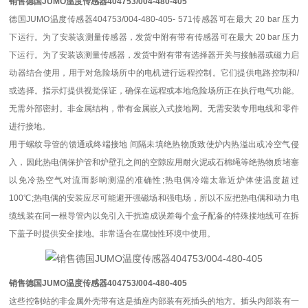
销售德国JUMO温度传感器404753/004-480-405
德国JUMO温度传感器404753/004-480-405- 571传感器可在最大 20 bar 压力
下运行。为了安装该测量传感器，发货中附有带有传感器可在最大 20 bar 压力
下运行。为了安装该测量传感器，发货中附有带有选择器开关与接触器或磁力启
动器结合使用，用于对危险场所中的电机进行远程控制。它们提供电路控制和/
或选择。指示灯提供视觉保证，确保在远程或本地危险场所正在执行电气功能。
无需外部密封。非金属结构，带有金属嵌入式接地网。无需安装专用电线和零件
进行接地。
用于螺纹导管的馈通或终端接地 间隔未填绝热物质致使炉内热溢出或冷空气侵
入，因此热电偶保护管和炉壁孔之间的空隙应用耐火泥或石棉绳等绝热物质堵塞
以免冷热空气对流而影响测温的准确性;热电偶冷端太靠近炉体使温度超过
100℃;热电偶的安装应尽可能避开强磁场和强电场，所以不应把热电偶和动力电
缆线装在同一根导管内以免引入干扰造成误差每个盒子配备的特殊接地线可在拆
下盖子时提供安全接地。非常适合在腐蚀性环境中使用。
销售德国JUMO温度传感器404753/004-480-405
这些控制站的非金属外壳带有这是插座内部装有死插头的地方。插头内部装有一