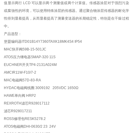
值显示两行 LCD 可以显示两个测量值或两个计算值。传感器涂层对于强烈污染
或腐蚀性的环境，可以使用特殊涂层的传感器。通过聚合物涂层传感器的耐化学
性得到显着提高，从而显着提高了测量变送器的长期稳定性，特别是在干燥过程
中。
产品选型：
堡盟编码器ITD01B14Y7360TAXK18MK4S4 IP54
MAC快开阀59B-15-501JC
ATOS压力继电器SMAP-320 11S
EUCHNER开关TP4-2131A024M
AMCIR11W-F10/7-2
MAC电磁阀57D-83-RA
HYDAC电磁阀线圈 3009192 205VDC 1650Ω
HAWE单向阀 HRP2
REXROTH滤芯R928017112
滤芯R928017211
ROSS修理包RESK5278.2
ATOS电磁阀DHI-0630/2 23 24V