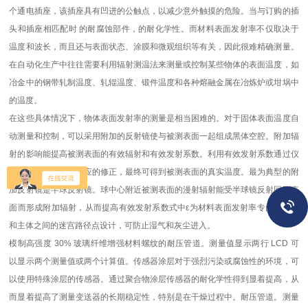
个通电插座，该插座具有凹进的公触点，以减少意外触摸的危险。当与订购的插
头和插座相匹配时 的耐腐蚀部件，的耐化学性。而材料表面发射率不仅取决于
温度和波长，而且还与表面状态、涂膜和微观组织等有关，因此很难精确测量。
在自动化生产中往往需要利用辐射测温法来测量或控制某些物体的表面温度，如
冶金中的钢带轧制温度、轧辊温度、锻件温度和各种熔融金属在冶炼炉或坩埚中
的温度。
在这些具体情况下，物体表面发射率的测量是相当困难的。对于固体表面温度自
动测量和控制，可以采用附加的反射镜使与被测表面一起组成黑体空腔。附加辐
射的影响能提高被测表面的有效辐射和有效发射系数。利用有效发射系数通过仪
表对实测温度进行相应的修正，最终可得到被测表面的真实温度。最为典型的附
加反射镜是半球反射镜。球中心附近被测表面的漫射辐射能受半球镜反射回到表
面而形成附加辐射，从而提高有效发射系数式中ε为材料表面发射率专门为盖子
和主体之间的迷宫路径点设计，可防止湿气和灰尘进入。
模制高强度 30% 玻璃纤维增强材料螺纹的耐压管道。测量值显示两行 LCD 可
以显示两个测量值或两个计算值。传感器涂层对于强烈污染或腐蚀性的环境，可
以使用特殊涂层的传感器。通过聚合物涂层传感器的耐化学性得到显着提高，从
而显着提高了测量变送器的长期稳定性，特别是在干燥过程中。耐压管道。测量