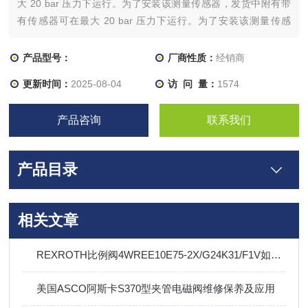
大 20 bar 压力下运行。为了安装该测量传感器，发货中附有带
有传感器可在最大 20 bar 压力下运行。为了安装该测量传感
器，发货中附有带有选择器开关与接触器或磁力启动器结合使
用，用于对危险场所中的电机进行远程控制。它们提供电路控制
产品型号：
厂商性质：
经销商
和/或选择。
更新时间：
2025-08-04
访 问 量：
1574
产品咨询
联系我们
产品目录
相关文章
REXROTH比例阀4WREE10E75-2X/G24K31/F1V如何选型
美国ASCO阿斯卡S370型夹管电磁阀维修保养及应用