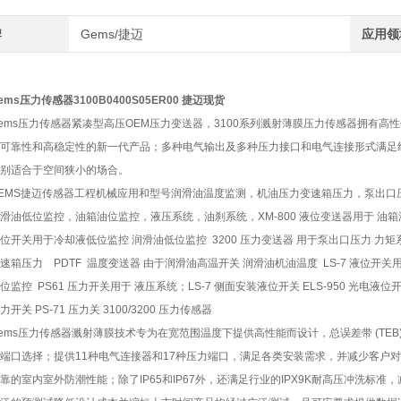
牌
Gems/捷迈
应用领
ems压力传感器3100B0400S05ER00 捷迈现货
ems压力传感器紧凑型高压OEM压力变送器，3100系列溅射薄膜压力传感器拥有高
可靠性和高稳定性的新一代产品；多种电气输出及多种压力接口和电气连接形式满足
别适合于空间狭小的场合。
EMS捷迈传感器工程机械应用和型号润滑油温度监测，机油压力变速箱压力，泵出口
滑油低位监控，油箱油位监控，液压系统，油刹系统，XM-800 液位变送器用于 油箱液位监
位开关用于冷却液低位监控 润滑油低位监控 3200 压力变送器 用于泵出口压力 力矩系
速箱压力 PDTF 温度变送器 由于润滑油高温开关 润滑油机油温度 LS-7 液位开
位监控 PS61 压力开关用于 液压系统；LS-7 侧面安装液位开关 ELS-950 光电液位开关 
力开关 PS-71 压力关 3100/3200 压力传感器
ems压力传感器溅射薄膜技术专为在宽范围温度下提供高性能而设计，总误差带 (TEB)
端口选择；提供11种电气连接器和17种压力端口，满足各类安装需求，并减少客户
靠的室内室外防潮性能；除了IP65和IP67外，还满足行业的IPX9K耐高压冲洗标