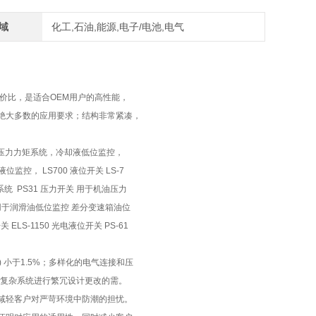
域
化工,石油,能源,电子/电池,电气
性价比，是适合OEM用户的高性能，
绝大多数的应用要求；结构非常紧凑，
压力力矩系统，冷却液低位监控，
控， LS700 液位开关 LS-7
统 PS31 压力开关 用于机油压力
关用于润滑油低位监控 差分变速箱油位
ELS-1150 光电液位开关 PS-61
 小于1.5%；多样化的电气连接和压
对复杂系统进行繁冗设计更改的需。
准，减轻客户对严苛环境中防潮的担忧。