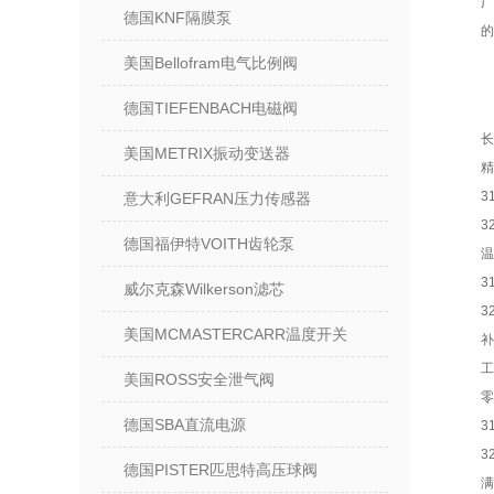
广
德国KNF隔膜泵
的
美国Bellofram电气比例阀
德国TIEFENBACH电磁阀
长
美国METRIX振动变送器
精
3
意大利GEFRAN压力传感器
3
德国福伊特VOITH齿轮泵
温
3
威尔克森Wilkerson滤芯
3
美国MCMASTERCARR温度开关
补
工
美国ROSS安全泄气阀
零
德国SBA直流电源
3
3
德国PISTER匹思特高压球阀
满