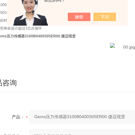
助您的吗？
1000.5%FS
2001%FS, <1000psi (60bar)
应时间1 ms
劳寿命
设计超过1亿次循环
ems压力传感器3100B0400S05ER00 捷迈现货
品咨询
产品：