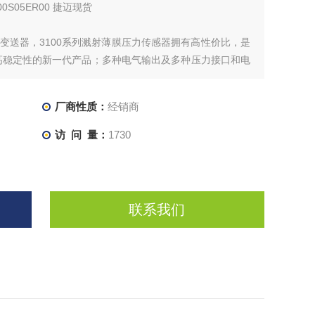
00S05ER00 捷迈现货
力变送器，3100系列溅射薄膜压力传感器拥有高性价比，是
高稳定性的新一代产品；多种电气输出及多种压力接口和电
结构非常紧凑，特别适合于空间狭小的场合。
厂商性质：
经销商
号润滑油温度监测，机油压力变速箱压力，泵出口压
访 问 量：
1730
联系我们