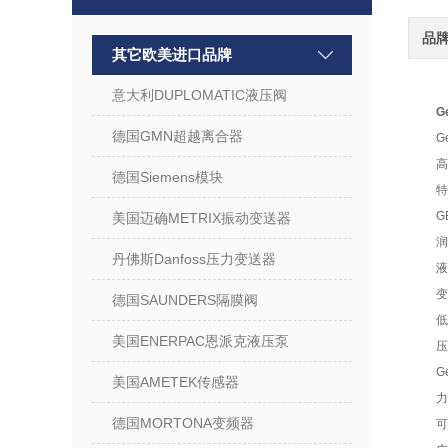
品
其它欧美进口品牌
意大利DUPLOMATIC液压阀
G
德国GMN超越离合器
G
高
德国Siemens模块
特
G
美国迈确METRIX振动变送器
润
丹佛斯Danfoss压力变送器
液
变
德国SAUNDERS隔膜阀
低
美国ENERPAC恩派克液压泵
压
G
美国AMETEK传感器
力
德国MORTONA变频器
可