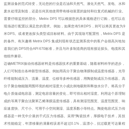
监测设备的范式转变，无论您的行业是石油和天然气、液化天然气、发电、水和
废水处理及制造，还是任何其他使用带有移动装置的旋转和往复式机械的行业。
需要仔细监控的部分。Metrix DPS 可以根据您的具体规格进行订购，也可以在
现场进行配置以满足您的需求。例如，如果您有5米DPS，则可以将其更改为9
米DPS。或者更改探头类型或目标材料。由于其现场可配置性，Metrix DPS 是
的备件。有兴趣将 Metrix DPS 集成到现有状态监测系统中的客户会很高兴地知
道我们的 DPS符合API 670标准，并且与许多制造商的现有接近探头、电缆和其
他组件兼容。
迈确METRIX振动传感器材料是传感器技术的重要基础，随着材料科学的进步，
人们可制造出各种新型传感器。例如用高分子聚合物薄膜制成温度传感器，光导
纤维能制成压力、流量、温度、位移等多种传感器，用陶瓷制成压力传感器。高
分子聚合物能随周围环境的相对湿度大小成比例地吸附和释放水分子。将高分子
电介质做成电容器，测定电容容量的变化，即可得出相对湿度。利用这个原理制
成的等离子聚合法聚苯乙烯薄膜温度传感器，具有测湿范围宽、温度范围宽、响
应速度快、尺寸小、可用于小空间测湿、温度系数小等特点。陶瓷电容式压力传
感器是一种无中介液的干式压力传感器。采用*陶瓷技术，厚膜电子技术，其技
术性能稳定，年漂移量的满量程误差不超过0.1%，温漂小，抗过载更可达量程