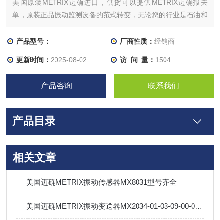
美国原装METRIX迈确进口，供货可以提供METRIX迈确报关
单，原装正品振动监测设备的范式转变，无论您的行业是石油和
天然气、液化天然气、发电、水和废水处理及制造，还是任何其
他使用带有移动装置的旋转和往复式机械的行业。需要仔细监控
产品型号：
厂商性质：
经销商
的部分。Metrix DPS 可以根据您的具体规格进行订购，也可以在
更新时间：
2025-08-02
访 问 量：
1504
现场进行配置以满足您的需求。例如，如
产品咨询
联系我们
产品目录
相关文章
美国迈确METRIX振动传感器MX8031型号齐全
美国迈确METRIX振动变送器MX2034-01-08-09-00-01-030-00操作使用