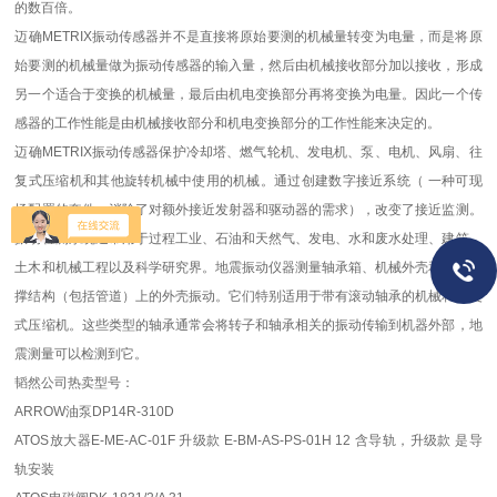
的数百倍。
迈确METRIX振动传感器并不是直接将原始要测的机械量转变为电量，而是将原
始要测的机械量做为振动传感器的输入量，然后由机械接收部分加以接收，形成
另一个适合于变换的机械量，最后由机电变换部分再将变换为电量。因此一个传
感器的工作性能是由机械接收部分和机电变换部分的工作性能来决定的。
迈确METRIX振动传感器保护冷却塔、燃气轮机、发电机、泵、电机、风扇、往
复式压缩机和其他旋转机械中使用的机械。通过创建数字接近系统（ 一种可现
场配置的套件，消除了对额外接近发射器和驱动器的需求），改变了接近监测。
振动检测系统通常用于过程工业、石油和天然气、发电、水和废水处理、建筑、
土木和机械工程以及科学研究界。地震振动仪器测量轴承箱、机械外壳和机器支
撑结构（包括管道）上的外壳振动。它们特别适用于带有滚动轴承的机械和往复
式压缩机。这些类型的轴承通常会将转子和轴承相关的振动传输到机器外部，地
震测量可以检测到它。
韬然公司热卖型号：
ARROW油泵DP14R-310D
ATOS放大器E-ME-AC-01F 升级款 E-BM-AS-PS-01H 12 含导轨，升级款 是导
轨安装