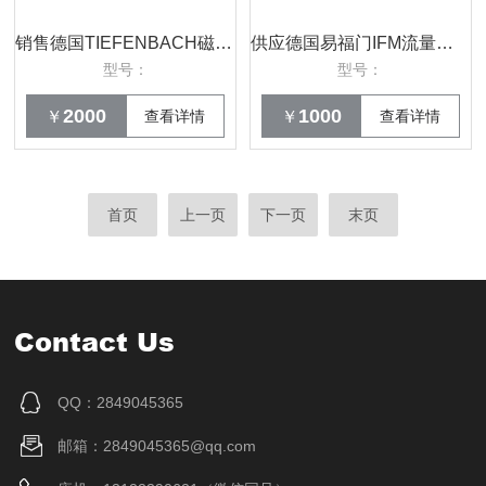
销售德国TIEFENBACH磁性开关IK177L215D*
供应德国易福门IFM流量传感器SV4200原装
型号：
型号：
2000
1000
￥
查看详情
￥
查看详情
首页
上一页
下一页
末页
Contact Us
QQ：2849045365
邮箱：2849045365@qq.com