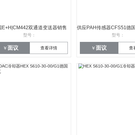
国E+H|CM442双通道变送器销售
型号：
型号：
面议
面议
￥
查看详情
￥
查