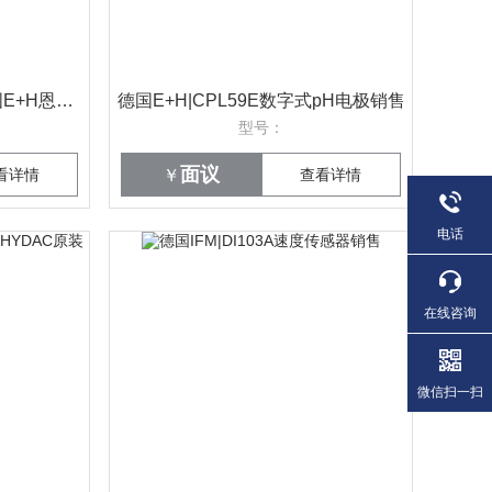
供应PAH传感器CFS51德国E+H恩德斯豪斯销售
德国E+H|CPL59E数字式pH电极销售
型号：
面议
看详情
￥
查看详情
电话
在线咨询
微信扫一扫