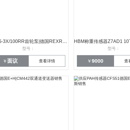
PGH5-3X/100RR齿轮泵|德国REXROTH销售
型号：
型号：
面议
9000
￥
查看详情
￥
查