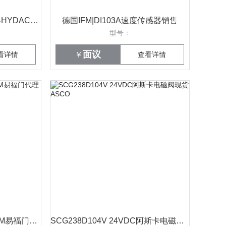
HEX S610-30-00/G1冷却器HYDAC原装
德国IFM|DI103A速度传感器销售
型号：
面议
看详情
￥
查看详情
PM1708压力传感器|德国IFM易福门代理
SCG238D104V 24VDC阿斯卡电磁阀现货ASCO